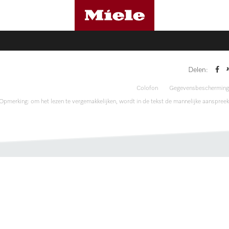
Delen:
Colofon
Gegevensbescherming
Opmerking: om het lezen te vergemakkelijken, wordt in de tekst de mannelijke aanspreek