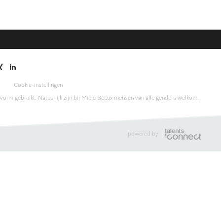
Cookie-instellingen
vorm gebruikt. Natuurlijk zijn bij Miele BeLux mensen van alle genders welkom.
powered by